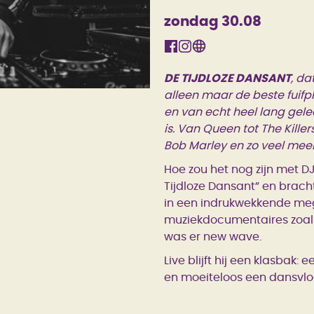
zondag 30.08
DE TIJDLOZE DANSANT
, da
alleen maar de beste fuifpl
en van echt heel lang geled
is. Van Queen tot The Kille
Bob Marley en zo veel meer
Hoe zou het nog zijn met DJ
Tijdloze Dansant” en brach
in een indrukwekkende me
muziekdocumentaires zoals
was er new wave.
Live blijft hij een klasbak:
en moeiteloos een dansvloe