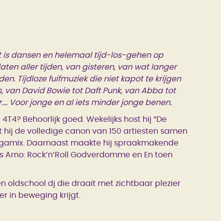
t is dansen en helemaal tijd-los-gehen op
aten aller tijden, van gisteren, van wat langer
en. Tijdloze fuifmuziek die niet kapot te krijgen
rs, van David Bowie tot Daft Punk, van Abba tot
…. Voor jonge en al iets minder jonge benen.
 4T4? Behoorlijk goed. Wekelijks host hij “De
t hij de volledige canon van 150 artiesten samen
gamix. Daarnaast maakte hij spraakmakende
 Arno: Rock’n’Roll Godverdomme en En toen
 een oldschool dj die draait met zichtbaar plezier
r in beweging krijgt.