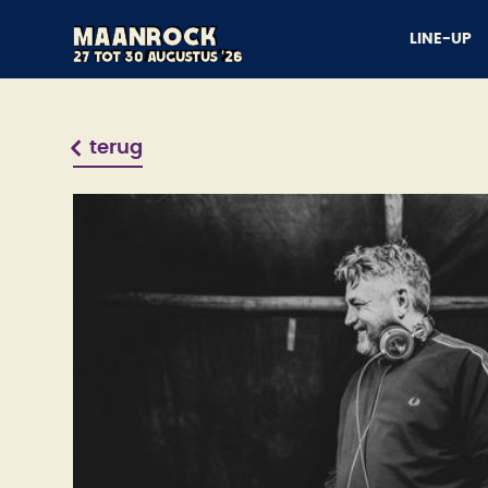
Maanrock
Maanrock
LINE-UP
21 tot 24 augustus '25
27 tot 30 augustus '26
terug