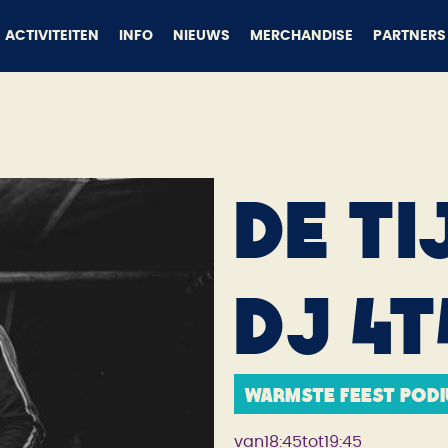
ACTIVITEITEN
INFO
NIEUWS
MERCHANDISE
PARTNERS
DE TI
DJ 4T
Warmste Feest pod
van
18:45
tot
19:45