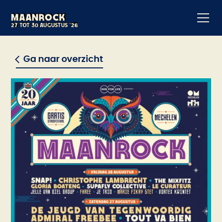
Maanrock
Maanrock
21 tot 24 augustus '25
27 tot 30 augustus '26
Ga naar overzicht