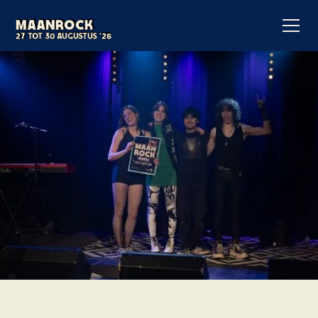
Maanrock
Maanrock
21 tot 24 augustus '25
27 tot 30 augustus '26