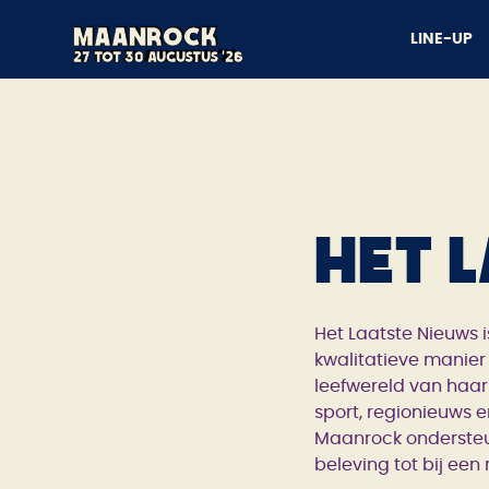
Maanrock
Maanrock
LINE-UP
21 tot 24 augustus '25
27 tot 30 augustus '26
Het 
Het Laatste Nieuws 
kwalitatieve manier
leefwereld van haar
sport, regionieuws e
Maanrock ondersteun
beleving tot bij een