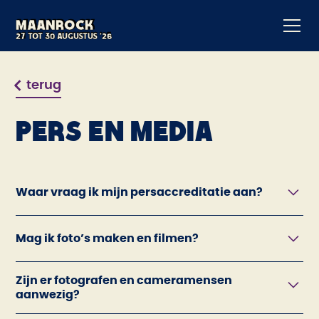
Maanrock
Maanrock
21 tot 24 augustus '25
27 tot 30 augustus '26
terug
PERS EN MEDIA
Waar vraag ik mijn persaccreditatie aan?
Wil je graag verslag uitbrengen over Maanrock
Mag ik foto’s maken en filmen?
2026?
Doe hier je aanvraag.
Belangrijk:
Professionele geluids-, film-, video- en
Zijn er fotografen en cameramensen
fotoapparatuur zijn niet toegelaten zonder
We krijgen elk jaar veel aanvragen van
aanwezig?
toestemming van de festivalorganisator.
beginnende fotografen en hobbyfotografen.